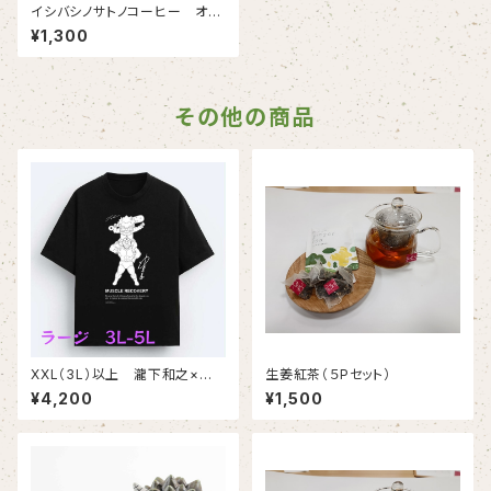
イシバシノサトノコーヒー オリ
ジナル巾着付き（３個入り）ー送
¥1,300
料込ー
その他の商品
XXL（3L）以上 瀧下和之×ゆ
生姜紅茶（５Pセット）
でたまごコラボチャリティTシャ
¥4,200
¥1,500
ツ（黒生地にモノクロプリント）