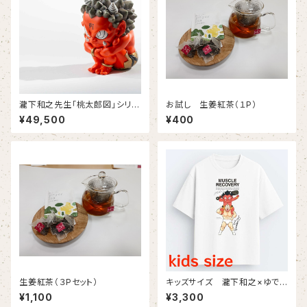
瀧下和之先生「桃太郎図」シリー
お試し 生姜紅茶（１P）
ズ 額に「肉」の赤鬼フィギュ
¥49,500
¥400
ア 美里町豪雨災害チャリティ
第３弾！（4月発送）
生姜紅茶（３Pセット）
キッズサイズ 瀧下和之×ゆでた
まごコラボチャリティTシャツ（白
¥1,100
¥3,300
生地にフルカラープリント）