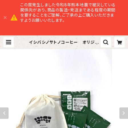
この度発生しました令和8年熊本地震で被災している
関係先があり、商品の製造・発送まである程度の期間
を要することをご理解、ご了承の上ご購入いただきま
すようお願いいたします。
イシバシノサトノコーヒー オリジナ
ル巾着付き（３個入り）ー送料込ー |
美里商店