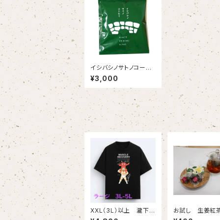
イシバシノサトノコーヒ
ー（3点掛けドリップバッ
¥3,000
ク １０個セット）ー送
料込ー
XXL（3L）以上 瀧下和
お試し 生姜紅茶
之×ゆでたまごコラボチ