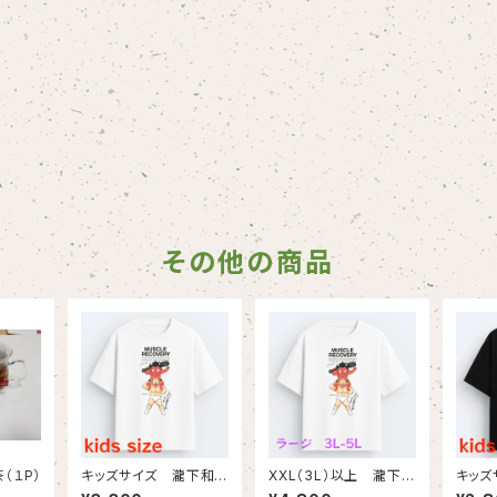
その他の商品
（１P）
キッズサイズ 瀧下和
XXL（3L）以上 瀧下和
キッズ
之×ゆでたまごコラボチ
之×ゆでたまごコラボチ
之×ゆ