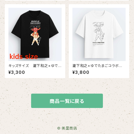
キッズサイズ 瀧下和之×ゆでた
瀧下和之×ゆでたまごコラボチャ
まごコラボチャリティTシャツ（黒
リティTシャツ（白生地にモノク
¥3,300
¥3,800
生地にフルカラープリント）
ロプリント）
商品一覧に戻る
© 美里商店