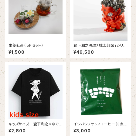
生姜紅茶（５Pセット）
瀧下和之先生「桃太郎図」シリー
ズ 額に「肉」の赤鬼フィギュ
¥1,500
¥49,500
ア 美里町豪雨災害チャリティ
第３弾！（4月発送）
キッズサイズ 瀧下和之×ゆでた
イシバシノサトノコーヒー（3点
まごコラボチャリティTシャツ（黒
掛けドリップバック １０個セッ
¥2,800
¥3,000
生地にモノクロプリント）
ト）ー送料込ー