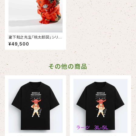
瀧下和之先生「桃太郎図」シリー
ズ 額に「肉」の赤鬼フィギュ
¥49,500
ア 美里町豪雨災害チャリティ
第３弾！（4月発送）
その他の商品