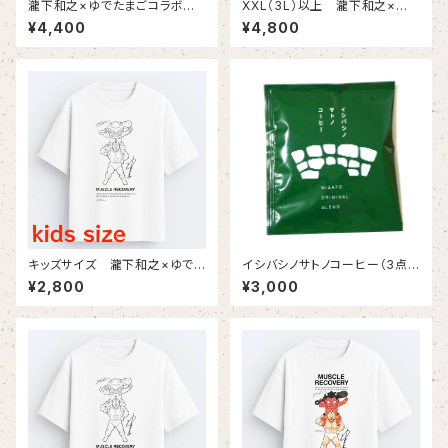
瀧下和之×ゆでたまごコラボチャ
XXL（3L）以上 瀧下和之×ゆ
リティTシャツ（黒生地にフルカ
でたまごコラボチャリティTシャ
¥4,400
¥4,800
ラープリント）
ツ（黒生地にフルカラープリン
ト）
キッズサイズ 瀧下和之×ゆでた
イシバシノサトノコーヒー（3点
まごコラボチャリティTシャツ（白
掛けドリップバック １０個セッ
¥2,800
¥3,000
生地にモノクロプリント）
ト）ー送料込ー