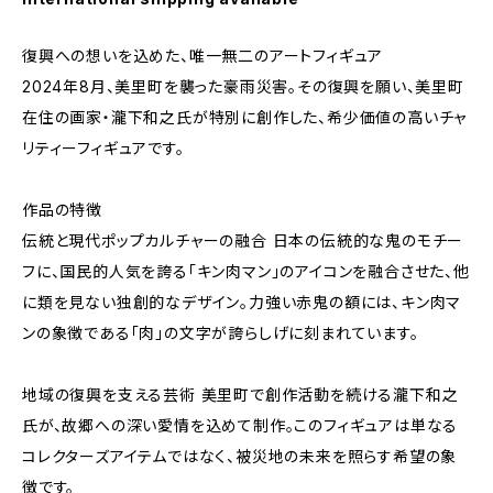
復興への想いを込めた、唯一無二のアートフィギュア
2024年8月、美里町を襲った豪雨災害。その復興を願い、美里町
在住の画家・瀧下和之氏が特別に創作した、希少価値の高いチャ
リティーフィギュアです。
作品の特徴
伝統と現代ポップカルチャーの融合 日本の伝統的な鬼のモチー
フに、国民的人気を誇る「キン肉マン」のアイコンを融合させた、他
に類を見ない独創的なデザイン。力強い赤鬼の額には、キン肉マ
ンの象徴である「肉」の文字が誇らしげに刻まれています。
地域の復興を支える芸術 美里町で創作活動を続ける瀧下和之
氏が、故郷への深い愛情を込めて制作。このフィギュアは単なる
コレクターズアイテムではなく、被災地の未来を照らす希望の象
徴です。