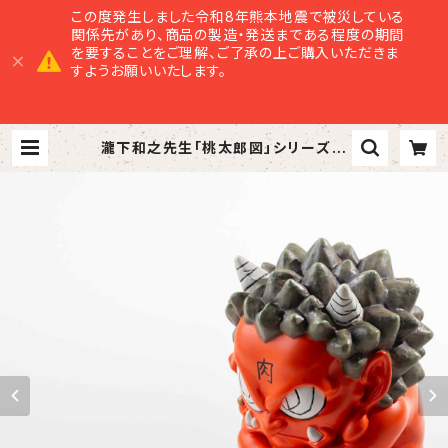
この度発生しました令和8年熊本地震で被災している
関係先があり、商品の製造・発送まである程度の期間
を要することをご理解、ご了承の上ご購入いただきま
すようお願いいたします。
瀧下和之先生「桃太郎図」シリーズ
額に「肉」の赤鬼フィギュア 美里町豪
雨災害チャリティ第３弾！（4月発送） |
美里商店