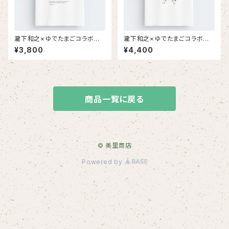
瀧下和之×ゆでたまごコラボチャ
瀧下和之×ゆでたまごコラボチャ
リティTシャツ（白生地にモノク
リティTシャツ（白生地にフルカ
¥3,800
¥4,400
ロプリント）
ラープリント）
商品一覧に戻る
© 美里商店
Powered by