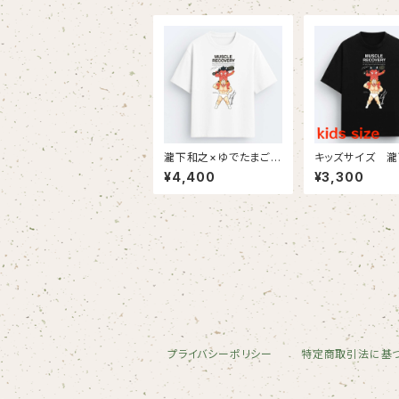
瀧下和之×ゆでたまごコ
キッズサイズ 
ラボチャリティTシャツ
之×ゆでたまごコ
¥4,400
¥3,300
（白生地にフルカラープ
ャリティTシャツ
リント）
にフルカラープリ
プライバシーポリシー
特定商取引法に基