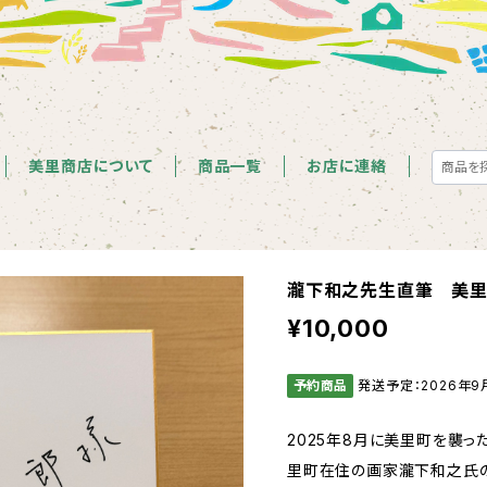
美里商店について
商品一覧
お店に連絡
瀧下和之先生直筆 美里
¥10,000
予約商品
発送予定：2026年9
2025年8月に美里町を襲っ
里町在住の画家瀧下和之氏の