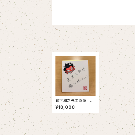
瀧下和之先生直筆 美
里町復興チャリティ色紙
¥10,000
（小）