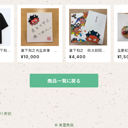
瀧下和
瀧下和之先生直筆 美
瀧下和之 桃太郎図
生姜紅
ラボチ
里町復興チャリティ色紙
鬼のご朱印帳
¥10,000
¥4,400
¥1,5
（黒生地
（小）
ント）
商品一覧に戻る
づく表記
© 美里商店