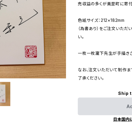
売収益の多くが美里町に寄付
色紙サイズ：212×182mm
（為書あり）をご注文いただ
い。
一枚一枚瀧下先生が手描きさ
なお、注文いただいて制作ま
了承ください。
Ship 
Ad
日本国内