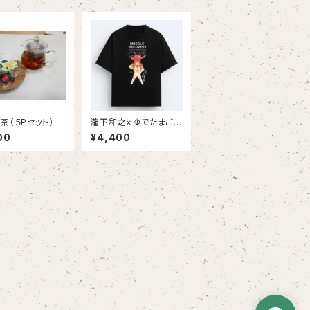
茶（５Pセット）
瀧下和之×ゆでたまごコ
ラボチャリティTシャツ
00
¥4,400
（黒生地にフルカラープ
リント）