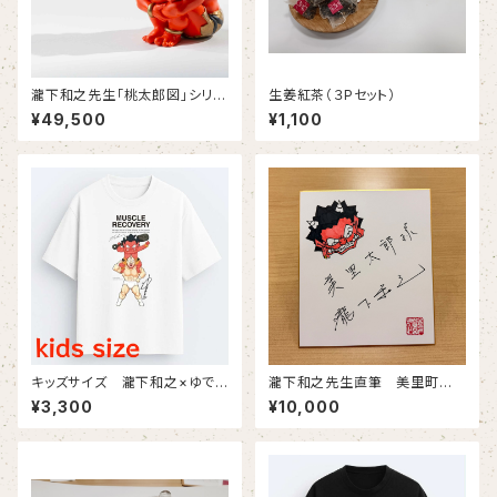
瀧下和之先生「桃太郎図」シリー
生姜紅茶（３Pセット）
ズ 額に「肉」の赤鬼フィギュ
¥49,500
¥1,100
ア 美里町豪雨災害チャリティ
第３弾！（4月発送）
キッズサイズ 瀧下和之×ゆでた
瀧下和之先生直筆 美里町復
まごコラボチャリティTシャツ（白
興チャリティ色紙（小）
¥3,300
¥10,000
生地にフルカラープリント）