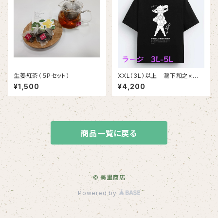
生姜紅茶（５Pセット）
XXL（3L）以上 瀧下和之×ゆ
でたまごコラボチャリティTシャ
¥1,500
¥4,200
ツ（黒生地にモノクロプリント）
商品一覧に戻る
© 美里商店
Powered by