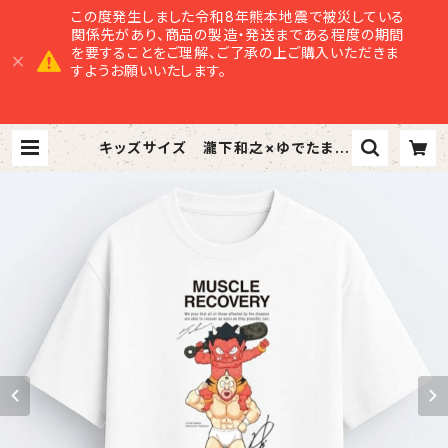
この度発生しました令和8年熊本地震で被災している
関係先があり、商品の製造・発送まである程度の期間
を要することをご理解、ご了承の上ご購入いただきま
すようお願いいたします。
キッズサイズ 瀧下和之×ゆでたまご
コラボチャリティTシャツ（白生地にフ
ルカラープリント） | 美里商店