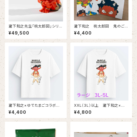
瀧下和之先生「桃太郎図」シリー
瀧下和之 桃太郎図 鬼のご
ズ 額に「肉」の赤鬼フィギュ
朱印帳
¥49,500
¥4,400
ア 美里町豪雨災害チャリティ
第３弾！（4月発送）
瀧下和之×ゆでたまごコラボチャ
XXL（3L）以上 瀧下和之×ゆ
リティTシャツ（白生地にフルカ
でたまごコラボチャリティTシャ
¥4,400
¥4,800
ラープリント）
ツ（白生地にフルカラープリン
ト）