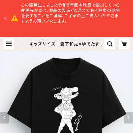
この度発生しました令和8年熊本地震で被災している
関係先があり、商品の製造・発送まである程度の期間
を要することをご理解、ご了承の上ご購入いただきま
すようお願いいたします。
キッズサイズ 瀧下和之×ゆでたまご
コラボチャリティTシャツ（黒生地にモ
ノクロプリント） | 美里商店