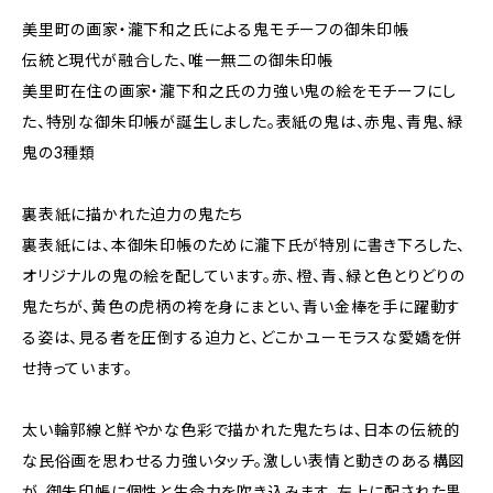
美里町の画家・瀧下和之氏による鬼モチーフの御朱印帳
伝統と現代が融合した、唯一無二の御朱印帳
美里町在住の画家・瀧下和之氏の力強い鬼の絵をモチーフにし
た、特別な御朱印帳が誕生しました。表紙の鬼は、赤鬼、青鬼、緑
鬼の3種類
裏表紙に描かれた迫力の鬼たち
裏表紙には、本御朱印帳のために瀧下氏が特別に書き下ろした、
オリジナルの鬼の絵を配しています。赤、橙、青、緑と色とりどりの
鬼たちが、黄色の虎柄の袴を身にまとい、青い金棒を手に躍動す
る姿は、見る者を圧倒する迫力と、どこかユーモラスな愛嬌を併
せ持っています。
太い輪郭線と鮮やかな色彩で描かれた鬼たちは、日本の伝統的
な民俗画を思わせる力強いタッチ。激しい表情と動きのある構図
が、御朱印帳に個性と生命力を吹き込みます。左上に配された黒