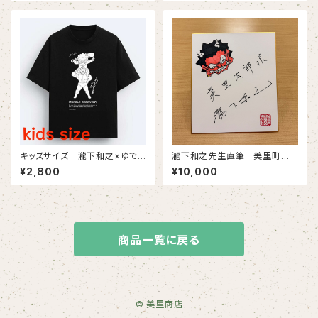
ト）
キッズサイズ 瀧下和之×ゆでた
瀧下和之先生直筆 美里町復
まごコラボチャリティTシャツ（黒
興チャリティ色紙（小）
¥2,800
¥10,000
生地にモノクロプリント）
商品一覧に戻る
© 美里商店