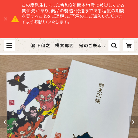
この度発生しました令和8年熊本地震で被災している
関係先があり、商品の製造・発送まである程度の期間
を要することをご理解、ご了承の上ご購入いただきま
すようお願いいたします。
瀧下和之 桃太郎図 鬼のご朱印帳
| 美里商店