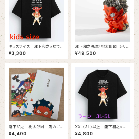
キッズサイズ 瀧下和之×ゆでた
瀧下和之先生「桃太郎図」シリー
まごコラボチャリティTシャツ（黒
ズ 額に「肉」の赤鬼フィギュ
¥3,300
¥49,500
生地にフルカラープリント）
ア 美里町豪雨災害チャリティ
第３弾！（4月発送）
瀧下和之 桃太郎図 鬼のご
XXL（3L）以上 瀧下和之×ゆ
朱印帳
でたまごコラボチャリティTシャ
¥4,400
¥4,800
ツ（黒生地にフルカラープリン